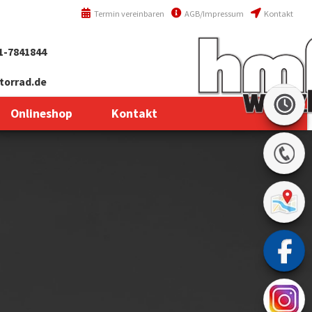
Termin vereinbaren
AGB/Impressum
Kontakt
1-7841844
orrad.de
Onlineshop
Kontakt