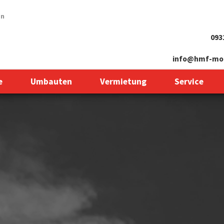
en
093
info@hmf-mot
e
Umbauten
Vermietung
Service