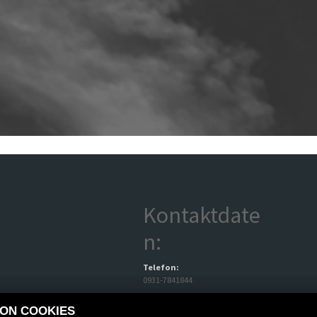
Kontaktdate
n:
Telefon:
0931-7841844
E-Mail:
VON COOKIES
info@hmf-motorrad.de