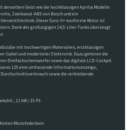
lt denselben Geist wie die hochklassigen Aprilia Modelle:
rolle, Zweikanal-ABS von Bosch und ein
 Vierventiltechnik. Dieser Euro-5+ konforme Motor ist
eistern. Dank des großzügigen 14,5-Liter-Tanks überzeugt
z.
 Maßstäbe mit hochwertigen Materialien, erstklassigen
n-Gabel und modernster Elektronik. Dazu gehören die
en Dreifachscheinwerfer sowie das digitale LCD-Cockpit.
r Tuono 125 eine umfassende Informationsanzeige,
Durchschnittsverbrauch sowie die verbleibende
ekühlt , 11 kW / 15 PS
 hinten Monofederbein