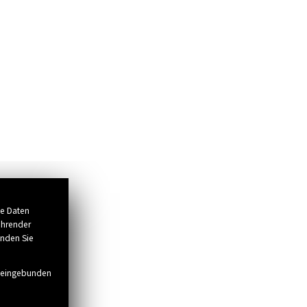
se Daten
ührender
inden Sie
g eingebunden