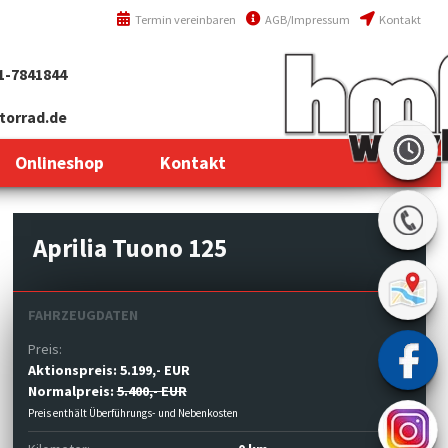
Termin vereinbaren
AGB/Impressum
Kontakt
1-7841844
orrad.de
Onlineshop
Kontakt
Aprilia Tuono 125
FAHRZEUGDATEN
Preis:
Aktionspreis:
5.199,- EUR
Normalpreis:
5.400,- EUR
Preis enthält Überführungs- und Nebenkosten