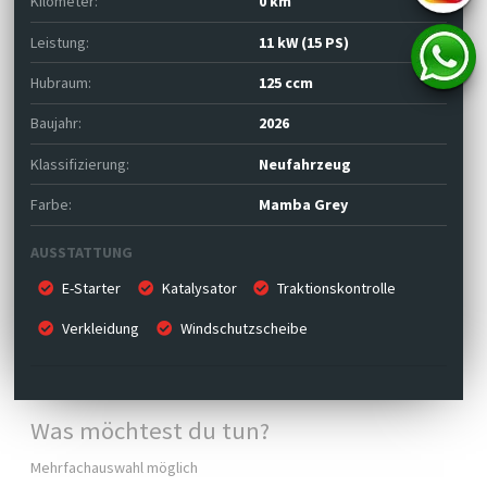
Kilometer:
0 km
Leistung:
11 kW (15 PS)
Hubraum:
125 ccm
Baujahr:
2026
Klassifizierung:
Neufahrzeug
Farbe:
Mamba Grey
AUSSTATTUNG
E-Starter
Katalysator
Traktionskontrolle
Verkleidung
Windschutzscheibe
Was möchtest du tun?
Mehrfachauswahl möglich