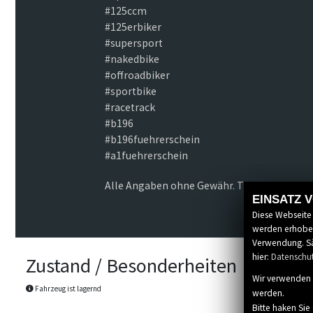
#125ccm
#125erbiker
#supersport
#nakedbike
#offroadbiker
#sportbike
#racetrack
#b196
#b196fuehrerschein
#a1fuehrerschein
Alle Angaben ohne Gewähr. Tippfehler und 
EINSATZ 
Diese Webseite
werden erhoben
Verwendung. Sä
hier:
Datenschu
Zustand / Besonderheiten
Wir verwenden 
Fahrzeug ist lagernd
werden.
Bitte haken Sie