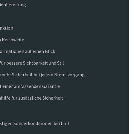
rienbereifung
unktion
m Reichweite
nformationen auf einen Blick
ür bessere Sichtbarkeit und Stil
r mehr Sicherheit bei jedem Bremsvorgang
it einer umfassenden Garantie
ilfe für zusätzliche Sicherheit
nstigen Sonderkonditionen bei hmf