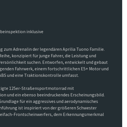
beinspektion inklusive
ang zum Adrenalin der legendären Aprilia Tuono Familie.
Reihe, konzipiert für junge Fahrer, die Leistung und
Persönlichkeit suchen. Entworfen, entwickelt und gebaut
ragenden Fahrwerk, einem fortschrittlichen E5+ Motor und
-ABS und eine Traktionskontrolle umfasst.
fertigte 125er-Straßensportmotorrad mit
on und ein ebenso beeindruckendes Erscheinungsbild.
e Grundlage für ein aggressives und aerodynamisches
nführung ist inspiriert von der größeren Schwester
Dreifach-Frontscheinwerfers, dem Erkennungsmerkmal