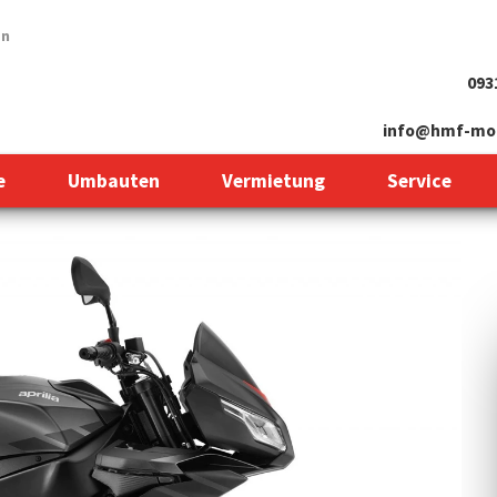
en
093
info@hmf-mot
e
Umbauten
Vermietung
Service
Next