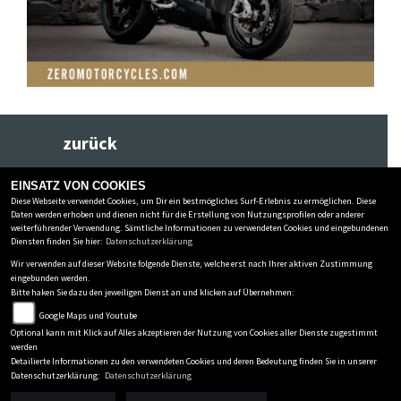
zurück
EINSATZ VON COOKIES
Diese Webseite verwendet Cookies, um Dir ein bestmögliches Surf-Erlebnis zu ermöglichen. Diese
HMF MOTORRÄDER GMBH
Daten werden erhoben und dienen nicht für die Erstellung von Nutzungsprofilen oder anderer
weiterführender Verwendung. Sämtliche Informationen zu verwendeten Cookies und eingebundenen
Nürnberger Straße 122
-
97076 Würzburg
-
0931-7841844
Diensten finden Sie hier:
Datenschutzerklärung
Wir verwenden auf dieser Website folgende Dienste, welche erst nach Ihrer aktiven Zustimmung
Datenschutzbestimmungen
eingebunden werden.
Bitte haken Sie dazu den jeweiligen Dienst an und klicken auf Übernehmen:
Impressum
Google Maps und Youtube
AGB
Optional kann mit Klick auf Alles akzeptieren der Nutzung von Cookies aller Dienste zugestimmt
Disclaimer
werden
powered by 1000PS
Detailierte Informationen zu den verwendeten Cookies und deren Bedeutung finden Sie in unserer
Datenschutzerklärung:
Datenschutzerklärung